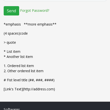
Forgot Password?
Send
*emphasis **more emphasis**
(4 spaces)code
> quote
* List item
* Another list item
1. Ordered list item
2. Other ordered list item
# Fist level title (##, ###, ####)
[Link's Text](http://address.com)
Softwares