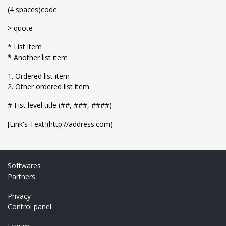
(4 spaces)code
> quote
* List item
* Another list item
1. Ordered list item
2. Other ordered list item
# Fist level title (##, ###, ####)
[Link's Text](http://address.com)
Softwares
Partners
Privacy
Control panel