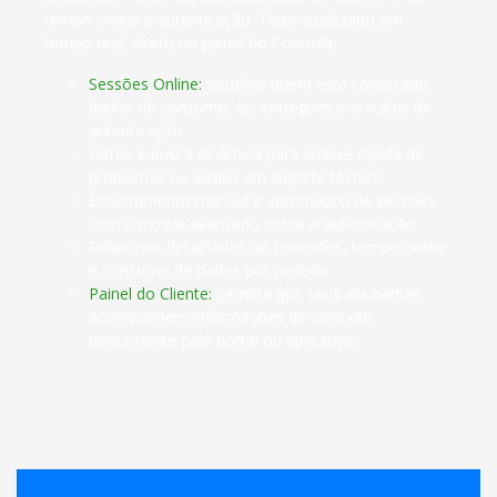
tempo online e autenticação. Tudo atualizado em
tempo real, direto no painel do Controllr.
Sessões Online:
visualize quem está conectado,
dados de consumo, ips entregues e o status de
autenticação.
Filtros e busca dinâmica para análise rápida de
problemas ou auxílio em suporte técnico.
Encerramento manual e automático de sessões,
com controle avançado sobre a autenticação.
Relatórios detalhados de conexões, tempo online
e consumo de dados por período.
Painel do Cliente:
permita que seus assinantes
acompanhem informações de conexão
diretamente pelo portal ou aplicativo.